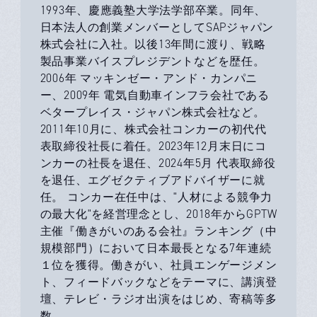
1993年、慶應義塾大学法学部卒業。同年、
日本法人の創業メンバーとしてSAPジャパン
株式会社に入社。以後13年間に渡り、戦略
製品事業バイスプレジデントなどを歴任。
2006年 マッキンゼー・アンド・カンパニ
ー、2009年 電気自動車インフラ会社である
ベタープレイス・ジャパン株式会社など。
2011年10月に、株式会社コンカーの初代代
表取締役社長に着任。2023年12月末日にコ
ンカーの社長を退任、2024年5月 代表取締役
を退任、エグゼクティブアドバイザーに就
任。 コンカー在任中は、"人材による競争力
の最大化"を経営理念とし、2018年からGPTW
主催『働きがいのある会社』ランキング（中
規模部門）において日本最長となる7年連続
１位を獲得。働きがい、社員エンゲージメン
ト、フィードバックなどをテーマに、講演登
壇、テレビ・ラジオ出演をはじめ、寄稿等多
数。