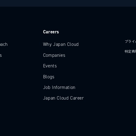
e
Careers
プライ
oach
Why Japan Cloud
特定商
s
Companies
Events
Blogs
Job Information
Japan Cloud Career