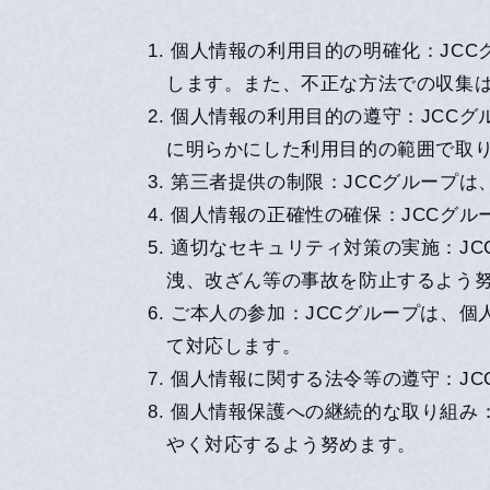
1.
個人情報の利用目的の明確化：JC
します。また、不正な方法での収集
2.
個人情報の利用目的の遵守：JCC
に明らかにした利用目的の範囲で取
3.
第三者提供の制限：JCCグループ
4.
個人情報の正確性の確保：JCCグ
5.
適切なセキュリティ対策の実施：J
洩、改ざん等の事故を防止するよう
6.
ご本人の参加：JCCグループは、
て対応します。
7.
個人情報に関する法令等の遵守：JC
8.
個人情報保護への継続的な取り組み
やく対応するよう努めます。