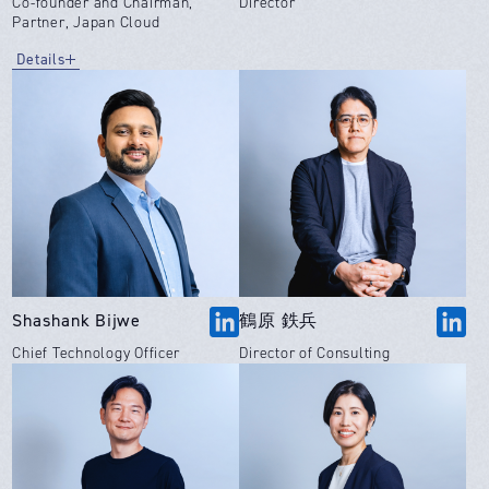
Co-founder and Chairman,
Director
Partner, Japan Cloud
Details
Shashank Bijwe
鶴原 鉄兵
Chief Technology Officer
Director of Consulting