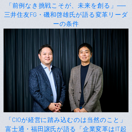
「前例なき挑戦こそが、未来を創る」──
三井住友FG・磯和啓雄氏が語る変革リーダ
ーの条件
「CIOが経営に踏み込むのは当然のこと」
富士通・福田譲氏が語る「企業変革はIT起