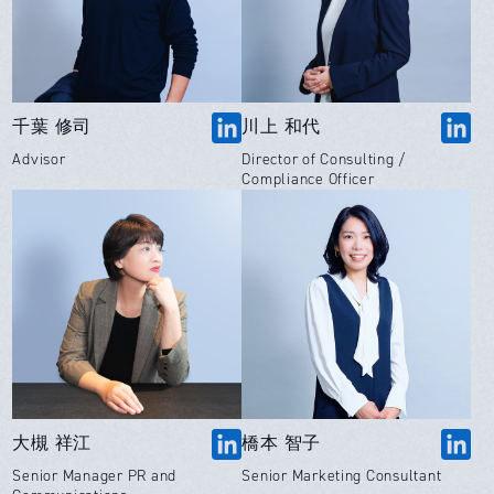
千葉 修司
川上 和代
Advisor
Director of Consulting /
Compliance Officer
大槻 祥江
橋本 智子
Senior Manager PR and
Senior Marketing Consultant