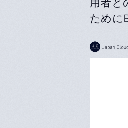
用者と
ためにB
Japan Clou