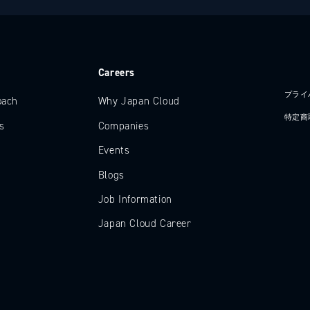
e
Careers
プライ
oach
Why Japan Cloud
特定商
s
Companies
Events
Blogs
Job Information
Japan Cloud Career