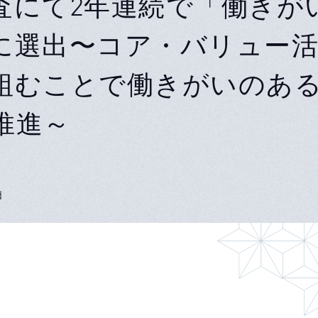
査にて2年連続で「働きが
に選出〜コア・バリュー
組むことで働きがいのあ
推進～
d