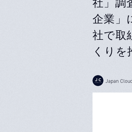
社」調
企業」
社で取
くりを
Japan Clou