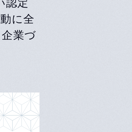
い認定
活動に全
る企業づ