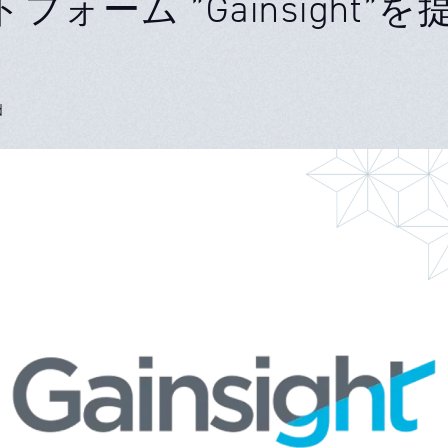
フォーム ”Gainsight”
d