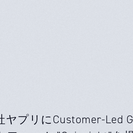
プリにCustomer-Led Gr