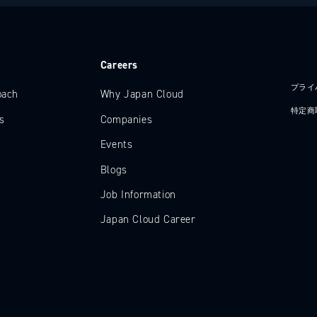
e
Careers
プライ
oach
Why Japan Cloud
特定商
s
Companies
Events
Blogs
Job Information
Japan Cloud Career