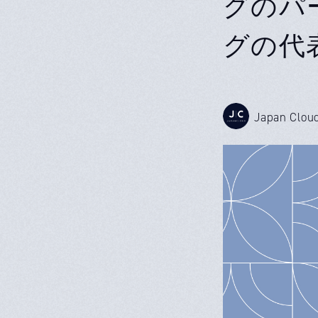
グのパ
グの代
Japan Clou