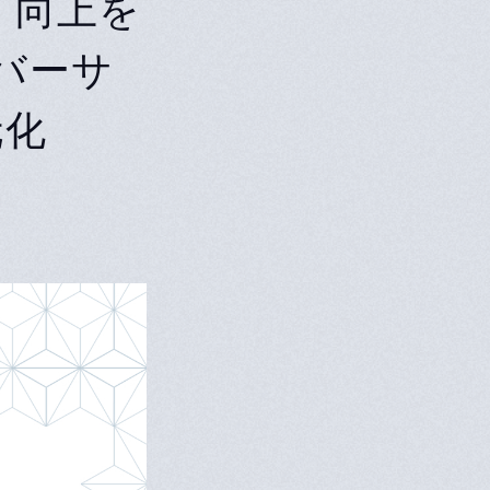
）向上を
ーバーサ
元化