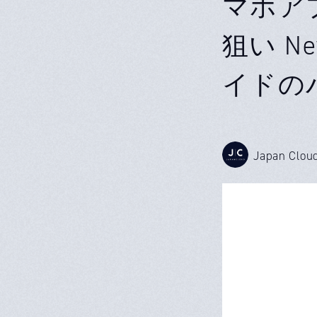
マホア
狙い N
イドの
Japan Clou