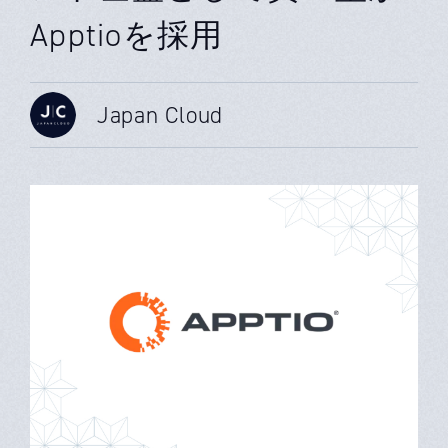
Apptioを採用
Japan Cloud