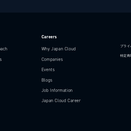
e
Careers
プライ
oach
Why Japan Cloud
特定商
s
Companies
Events
Blogs
Job Information
Japan Cloud Career