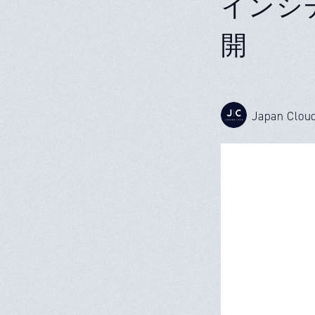
インシ
開
Japan Clou