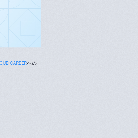
LOUD CAREER
への