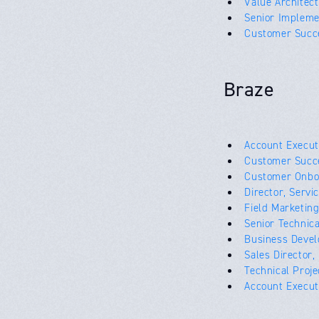
Value Architec
Senior Impleme
Customer Suc
Braze
Account Execut
Customer Succ
Customer Onbo
Director, Servi
Field Marketin
Senior Technica
Business Devel
Sales Director,
Technical Proj
Account Execut