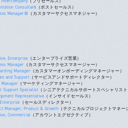
t Intercompany
（プリセールス）
ntation Consultan
t（ポストセールス）
cess ManagerⅢ
（カスタマーサクセスマネジャー）
ive, Enterprise
（エンタープライズ営業）
ess Manager
（カスタマーサクセスマネージャー）
arding Manager
（カスタマーオンボーディングマネージャー）
ces and Support
（サービスアンドサポートディレクター）
g Manager
（マーケティングマネージャー）
l Support Specialist
（シニアテクニカルサポートスペシャリスト
opment Representative
（インサイドセールス）
 Enterprise
（セールスディレクター）
ect Manager, Product & Growth
（テクニカルプロジェクトマネー
ive, Commercial
（アカウントエグゼクティブ）