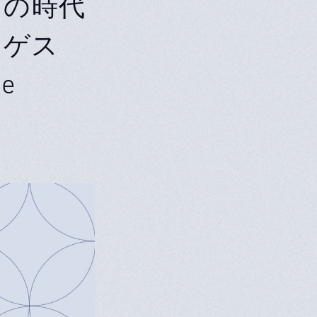
らの時代
 ゲス
e