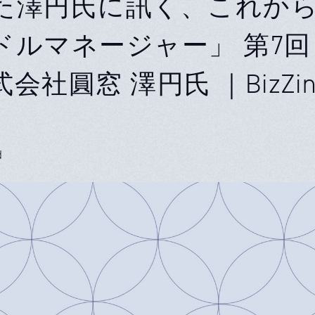
た澤円氏に訊く、これか
ドルマネージャー」 第7回
会社圓窓 澤円氏 ｜BizZin
d