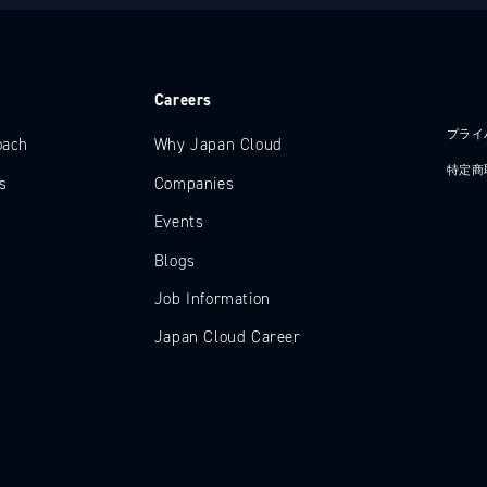
e
Careers
プライ
oach
Why Japan Cloud
特定商
s
Companies
Events
Blogs
Job Information
Japan Cloud Career