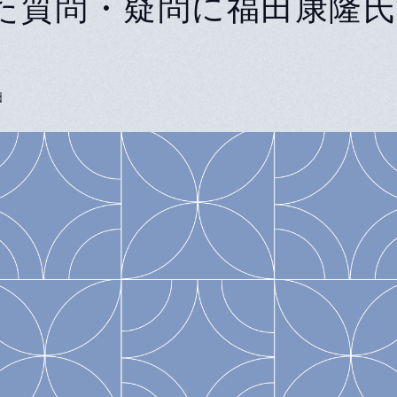
た質問・疑問に福田康隆
d