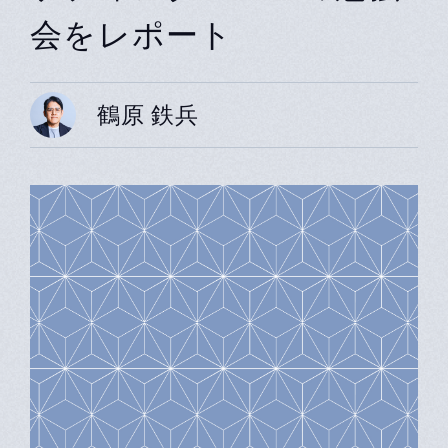
会をレポート
鶴原 鉄兵