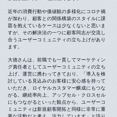
近年の消費行動や価値観の多様化にコロナ禍
が加わり、顧客との関係構築のスタイルに課
題を抱えているケースは少なくないと思いま
すが、その解決法の一つに顧客同志が交流し
合うユーザーコミュニティの立ち上げがあり
ます。
大徳さんは、前職でも一貫してマーケティン
グ責任者としてユーザーコミュニティの立ち
上げ、運営に携わってきており、「導入を検
討している見込みのお客様に安心感を持って
いただき、ロイヤルカスタマー醸成にもつな
がる。継続率向上、アップセル・クロスセル
にもつながるといった観点から、ユーザーコ
ミュニティは新規顧客開拓と同様に非常に重
要な活動だと考え、注力しています」と語り