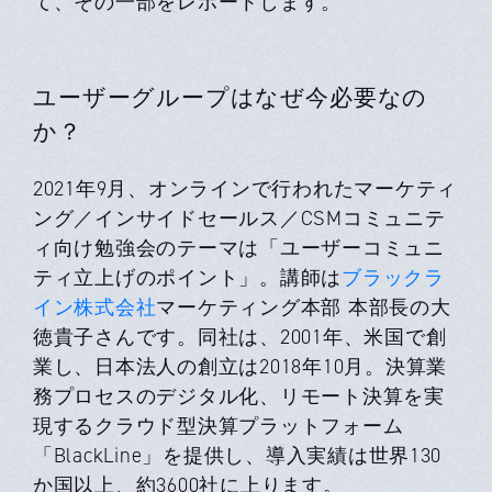
て、その一部をレポートします。
ユーザーグループはなぜ今必要なの
か？
2021年9月、オンラインで行われたマーケティ
ング／インサイドセールス／CSMコミュニテ
ィ向け勉強会のテーマは「ユーザーコミュニ
ティ立上げのポイント」。講師は
ブラックラ
イン株式会社
マーケティング本部 本部長の大
徳貴子さんです。同社は、2001年、米国で創
業し、日本法人の創立は2018年10月。決算業
務プロセスのデジタル化、リモート決算を実
現するクラウド型決算プラットフォーム
「BlackLine」を提供し、導入実績は世界130
か国以上、約3600社に上ります。