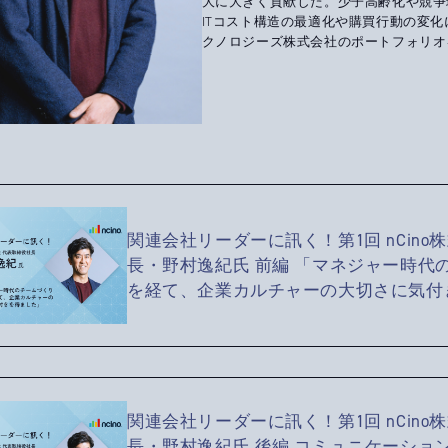
大に大きく貢献した。少子高齢化や競争
ITコスト構造の最適化や購買行動の変
クノロジーズ株式会社のポートフォリオを
関連会社リーダーに訊く！第1回 nCin
長・野村逸紀氏 前編 「マネジャー時代
を経て、企業カルチャーの大切さに気付
関連会社リーダーに訊く！第1回 nCin
長・野村逸紀氏 後編 コミュニケーション