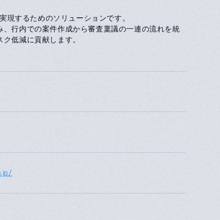
革を実現するためのソリューションです。
み、行内での案件作成から審査稟議の一連の流れを統
スク低減に貢献します。
.jp/