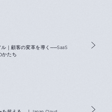
ル｜顧客の変革を導く──SaaS
のかたち
える。｜Japan Cloud