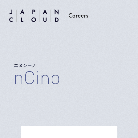
エヌシーノ
nCino