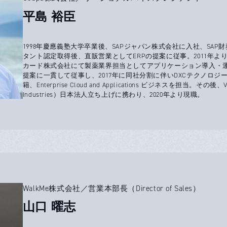
平島 裕臣
1998年慶應義塾大学卒業後、SAPジャパン株式会社に入社、SA
タント認定取得後、直販営業としてERPの提案に従事。2011年よ
カード株式会社にて製薬業界担当としてアプリケーション導入・運
提案に一貫して従事し、2017年に同社分割に伴いDXCテクノロジ
籍、Enterprise Cloud and Applications ビジネスを担当。その後、Vlo
Industries）日本法人立ち上げに携わり、2020年より現職。
WalkMe株式会社／営業本部長（Director of Sales）
山口 曜志