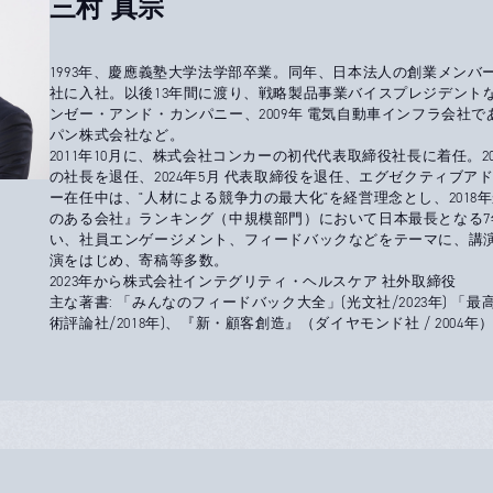
三村 真宗
1993年、慶應義塾大学法学部卒業。同年、日本法人の創業メンバー
社に入社。以後13年間に渡り、戦略製品事業バイスプレジデントなど
ンゼー・アンド・カンパニー、2009年 電気自動車インフラ会社
パン株式会社など。
2011年10月に、株式会社コンカーの初代代表取締役社長に着任。20
の社長を退任、2024年5月 代表取締役を退任、エグゼクティブア
ー在任中は、"人材による競争力の最大化"を経営理念とし、2018年
のある会社』ランキング（中規模部門）において日本最長となる7
い、社員エンゲージメント、フィードバックなどをテーマに、講
演をはじめ、寄稿等多数。
2023年から株式会社インテグリティ・ヘルスケア 社外取締役
主な著書: 「みんなのフィードバック大全」(光文社/2023年) 「
術評論社/2018年)、『新・顧客創造』（ダイヤモンド社 / 2004