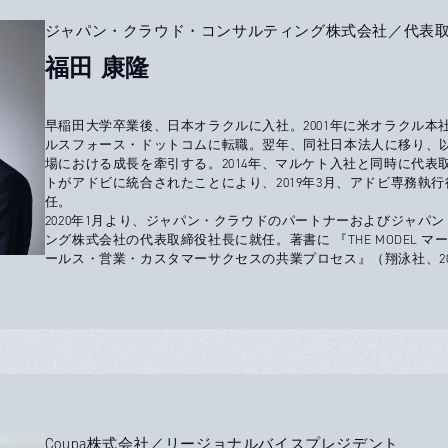
ジャパン・クラウド・コンサルティング株式会社／代表
福田 康隆
早稲田大学卒業後、日本オラクルに入社。2001年に米オラクル本社
ルスフォース・ドットコムに転職。翌年、同社日本法人に移り、以
場における成長を牽引する。2014年、マルケト入社と同時に代表
トがアドビに統合されたことにより、2019年3月、アドビ専務執行
任。
2020年1月より、ジャパン・クラウドのパートナーおよびジャパ
ング株式会社の代表取締役社長に就任。著書に 『THE MODEL 
ールス・営業・カスタマーサクセスの共業プロセス』（翔泳社、20
Coupa株式会社／リージョナルバイスプレジデント