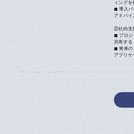
ィングを
◼ 導入パ
アドバイ
②社内支
◼ プロ
共有する
◼ 将来
アプリケ