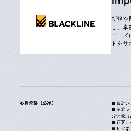
新規や
し、卓
ニーズ
トをサ
応募資格（必須）
◼ 会計
◼ 業務
分析能力
◼ 顧客
◼ ビジ