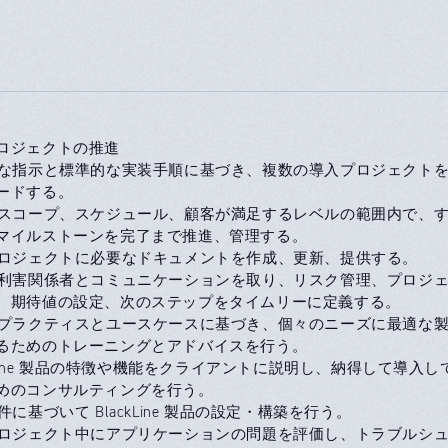
ロジェクトの推進
的な指示と標準的な実装手順に基づき、複数の導入プロジェクト
ードする。
、スコープ、スケジュール、顧客が満足するレベルの範囲内で、
マイルストーンを完了まで推進、管理する。
プロジェクトに必要なドキュメントを作成、更新、提供する。
な利害関係者とコミュニケーションを取り、リスク管理、プロジ
、期待値の設定、次のステップをタイムリーに定義する。
トプラクティスとユースケースに基づき、個々のニーズに最適な
るためのトレーニングとアドバイスを行う。
ckLine 製品の特徴や機能をクライアントに説明し、納得して導入し
めのコンサルティングを行う。
件に基づいて BlackLine 製品の設定・構築を行う。
プロジェクト中にアプリケーションの問題を評価し、トラブルシ