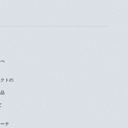
を
すべ
ェクトの
製品
て
ューテ