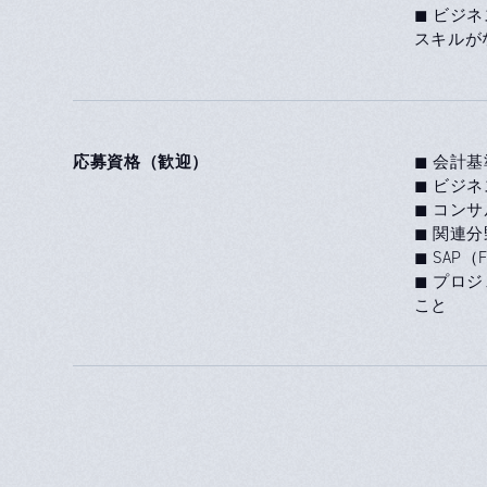
◼ ビジ
スキルが
応募資格（歓迎）
◼ 会計
◼ ビジ
◼ コン
◼ 関連分
◼ SAP
◼ プロ
こと