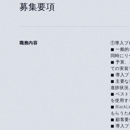
募集要項
職務内容
①導入プ
◼ 一般
同時にリ
◼ 予算
ての実装
◼ 導入
◼ 主要
進捗状況
◼ ベス
を使用す
◼ Bla
もらうた
◼ 顧客要
◼ 導入