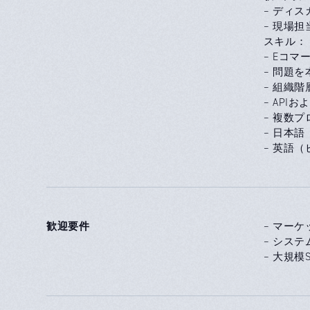
– ディ
– 現場
スキル：
– Eコ
– 問題
– 組織
– API
– 複数
– 日本
– 英語
歓迎要件
– マーケ
– シス
– 大規