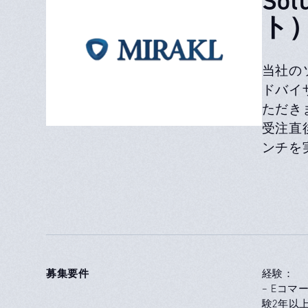
ト
当社の
ドバイ
ただき
受注直
ンチを
募集要件
経験：
– Eコ
験2年以