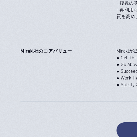
- 複数
- 再利
質を高め
Mirakl社のコアバリュー
Mira
● Get 
● Go A
● Succ
● Work
● Sati