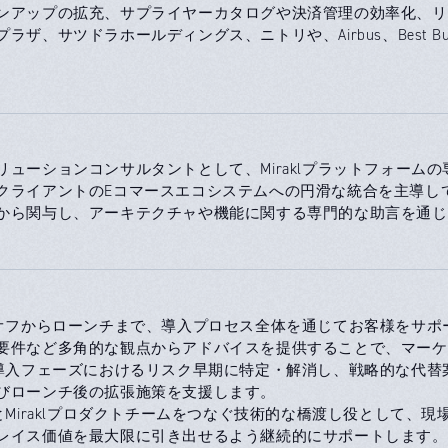
ンアップの拡充、サプライヤーカタログや決済管理の効率化、リ
ラザ、サツドラホールディングス、ニトリや、Airbus、Best Buy、C
リューションコンサルタントとして、Miraklプラットフォー
クライアントのEコマースエコシステムへの円滑な統合を主導し
から関与し、アーキテクチャや機能に関する専門的な助言を通じ
クオフからローンチまで、導入プロセス全体を通じてお客様をサ
要件など多角的な観点からアドバイスを提供することで、マーケ
・導入フェーズにおけるリスク早期に特定・解消し、戦略的な代
びローンチ後の拡張施策を支援します。
様とMiraklプロダクトチームをつなぐ技術的な橋渡し役として
レイス価値を最大限に引き出せるよう継続的にサポートします。