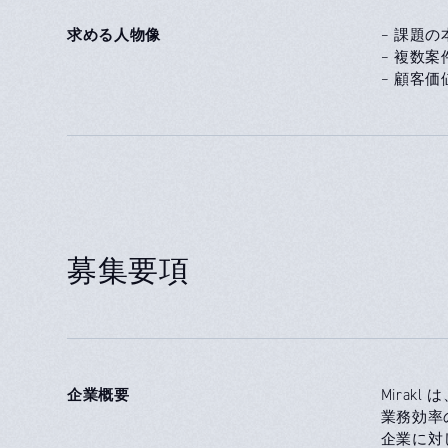
求める人物像
– 課題
– 複数
– 顧客
募集要項
企業概要
Mira
業務効率
企業に対