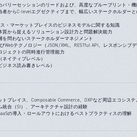
スカバリーセッションのリードおよび、高度なブループリント・
担当者からC-levelエグゼクティブまで、幅広いステークホルダー
マース・マーケットプレイスのビジネスモデルに関する知識
を本質から捉えるソリューション設計力と問題解決能力
階層を問わないステークホルダーマネジメント
およびWebテクノロジー（JSON/XML、RESTful API、レスポ
プロジェクトの同時進行管理能力
語（ネイティブレベル）
（ビジネス読み書きレベル）
ットプレイス、Composable Commerce、DXPなど周辺エコシス
テム統合（SI）、アーキテクチャ設計の経験
模SaaSの導入・ロールアウトにおけるベストプラクティスの理解