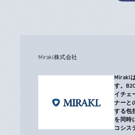
Mirakl株式会社
Mir
す。B
イチェ
ナーと
する包
を同時
コシス