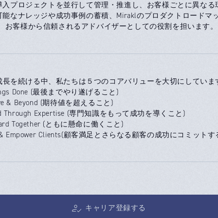
の導入プロジェクトを並行して管理・推進し、お客様ごとに異な
用可能なナレッジや成功事例の蓄積、Miraklのプロダクトロー
、お客様から信頼されるアドバイザーとしての役割を担います。
klが成長を続ける中、私たちは５つのコアバリューを大切にしていま
Things Done (最後までやり遂げること)
bove & Beyond (期待値を超えること)
eed Through Expertise (専門知識をもって成功を導くこと)
 Hard Together (ともに懸命に働くこと)
sfy & Empower Clients(顧客満足とさらなる顧客の成功にコミット
キャリア登録する