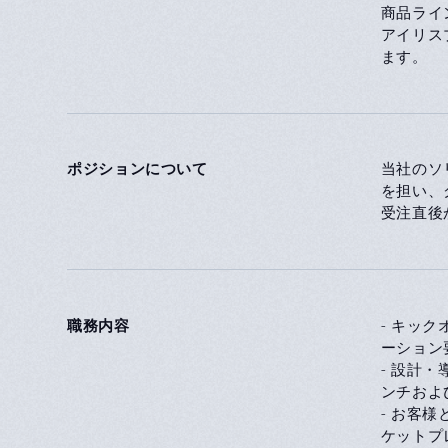
商品ライ
アイリスプ
ます。
ポジションについて
当社のソ
を担い、
受注直後
職務内容
- キッ
ーション
- 設計
ンチおよ
- お客
ケットプ