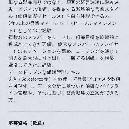
単なる製品売りではなく、顧客の経営課題に踏み込
み「ビジネス価値」を提案する戦略的な営業スタイ
ル（価値提案型セールス）を自ら体現できる方。
3年以上の営業マネージャー（ピープルマネジメン
ト）としてのご経験
複数名のメンバーをリードし、組織目標を継続的に
達成させてきた実績。 優秀なメンバー（Aプレイヤ
ー）のモチベーションを高め、コーチングを通じて
能力を最大限に引き出し、「勝てる組織」を構築・
牽引してきたご経験。
データドリブンな組織管理スキル
SFA（Salesforce等）を駆使して営業プロセスや数値
を可視化し、データ分析に基づいた的確なパイプラ
イン管理や、それに基づく営業戦略の立案ができる
方。
応募資格（歓迎）