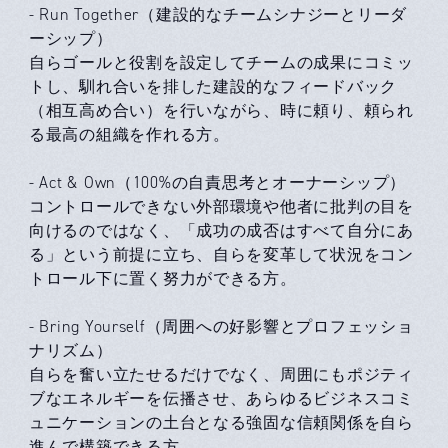
- Run Together（建設的なチームシナジーとリーダ
ーシップ）
自らゴールと役割を設定してチームの成果にコミッ
トし、馴れ合いを排した建設的なフィードバック
（相互高め合い）を行いながら、時に頼り、頼られ
る最高の組織を作れる方。
- Act & Own（100%の自責思考とオーナーシップ）
コントロールできない外部環境や他者に批判の目を
向けるのではなく、「成功の成否はすべて自分にあ
る」という前提に立ち、自らを変革して状況をコン
トロール下に置く努力ができる方。
- Bring Yourself（周囲への好影響とプロフェッショ
ナリズム）
自らを奮い立たせるだけでなく、周囲にもポジティ
ブなエネルギーを伝播させ、あらゆるビジネスコミ
ュニケーションの土台となる強固な信頼関係を自ら
進んで構築できる方。