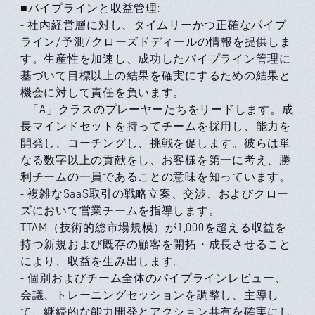
■パイプラインと収益管理:
- 社内経営層に対し、タイムリーかつ正確なパイプ
ライン/予測/クローズドディールの情報を提供しま
す。生産性を加速し、成功したパイプライン管理に
基づいて目標以上の結果を確実にするための結果と
機会に対して責任を負います。
- 「A」クラスのプレーヤーたちをリードします。成
長マインドセットを持ってチームを採用し、能力を
開発し、コーチングし、挑戦を促します。彼らは単
なる数字以上の貢献をし、お客様を第一に考え、勝
利チームの一員であることの意味を知っています。
- 複雑なSaaS取引の戦略立案、交渉、およびクロー
ズにおいて営業チームを指導します。
TTAM（技術的総市場規模）が1,000を超える収益を
持つ新規および既存の顧客を開拓・成長させること
により、収益を生み出します。
- 個別およびチーム全体のパイプラインレビュー、
会議、トレーニングセッションを調整し、主導し
て、継続的な能力開発とアクション共有を確実にし