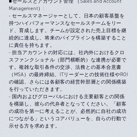
■セールスとアカウント管理 （Sales and Account
Management）:
- セールスマネージャーとして、日本の顧客基盤を
持つハイパフォーマンスなセールスチームをリー
ド、育成します。チームが設定された売上目標を継
続的に達成し、将来のパイプラインを構築すること
に責任を持ちます。
- 担当アカウントの対応には、社内外におけるクロ
スファンクショナル（部門横断的）な連携が必要で
す。複雑な取引条件の交渉、法務との基本合意書
（MSA）の最終締結、ITリーダーとの技術仕様やROI
の確認、さらには各顧客の経営幹部層との関係構築
を行っていただきます。
- 国内およびグローバルにおける主要顧客との関係
を構築し、彼らの代弁者となってください。「顧客
の成功を第一に考えることが、必然的に自社の成功
につながる」というコアバリューを、自らの行動で
示せる方を求めます。