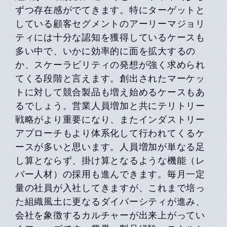
ずつ存在感がでてきます。特にターゲットと
している顧客セグメントのアーリーマジョリ
ティには十分な認知を獲得しているケースも
多い中で、いかに効率的に面を拡大するの
か、スケーラビリティの発想が強く求められ
てくる段階と言えます。創出されたマーケッ
トに対して競合製品も増え始めるケースもあ
るでしょう。営業人員増加と共にテリトリー
戦略がより重要になり、またインダストリー
アプローチもより体系化して行われてくるケ
ースが多いと思います。人員増加が単なる足
し算とならず、掛け算となるような機能（レ
バー人材）の採用も進んできます。毎月一定
量の社員が入社してきますが、これまで培っ
た組織風土に更なるダイバーシティが進み、
会社を象徴するカルチャーが出来上がってい