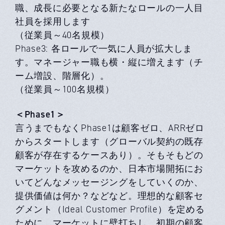
職、成長に必要となる新たなロールの一人目
社員を採用します
（従業員～40名規模）
Phase3: 各ロールで一気に人員が拡大しま
す。マネージャー職も横・縦に増えます（チ
ーム増設、階層化）。
（従業員～100名規模）
＜Phase1＞
言うまでもなくPhase1は顧客ゼロ、ARRゼロ
からスタートします（グローバル契約の既存
顧客が存在するケースあり）。そもそもどの
マーケットを攻めるのか、日本市場開拓にお
いてどんなメッセージングをしていくのか、
提供価値は何か？などなど。理想的な顧客セ
グメント（Ideal Customer Profile）を定める
ために、マーケットに壁打ちし、初期の顧客