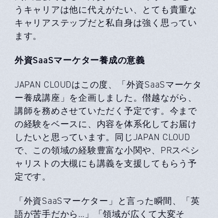
うキャリアは他に代えがたい、とても貴重な
キャリアステップだと私⾃⾝は強く思ってい
ます。
外資SaaSマーケター養成の意義
JAPAN CLOUDはこの度、「外資SaaSマーケタ
ー養成講座」を企画しました。僣越ながら、
講師を務めさせていただく予定です。今まで
の経験をベースに、内容を体系化してお届け
したいと思っています。同じJAPAN CLOUD
で、この領域の経験豊富な⼩関や、PRスペシ
ャリストの⼤槻にも講義を⽀援してもらう予
定です。
「外資SaaSマーケター」と⾔った瞬間、「英
語が苦⼿だから…」「領域が広くて⼤変そ