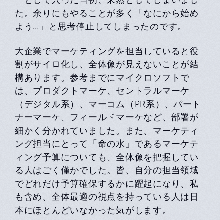
た。余りにもやることが多く「なにから始め
よう…」と思考停⽌してしまったのです。
⼤企業でマーケティングを担当していると役
割がサイロ化し、全体像が⾒えないことが結
構あります。参考までにマイクロソフトで
は、プロダクトマーケ、セントラルマーケ
（デジタル系）、マーコム（PR系）、パート
ナーマーケ、フィールドマーケなど、部署が
細かく分かれていました。また、マーケティ
ング担当にとって「命の⽔」であるマーケテ
ィング予算についても、全体像を把握してい
る⼈はごく僅かでした。皆、⾃分の担当領域
でどれだけ予算確保するかに躍起になり、私
も含め、全体最適の視点を持っている⼈は⽇
本にほとんどいなかった気がします。