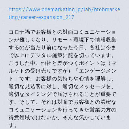
https://www.onemarketing.jp/lab/btobmarke
ting/career-expansion_217
コロナ禍でお客様との対⾯コミュニケーショ
ンが難しくなり、リモート環境下で情報収集
するのが当たり前になった今⽇、各社は今ま
で以上にデジタル施策に舵を切っています。
こうした中、他社と差がつくポイントは（マ
ルケトの受け売りですが）「エンゲージメン
ト」です。お客様の気持ちや⼼情を理解し、
適切な⾒込客に対し、適切なメッセージを、
適切なタイミングで届けられることが重要で
す。そして、それは対⾯でお客様との濃密な
コミュニケーションを⾏ってきた営業の⽅の
得意領域ではないか、そんな気がしていま
す。