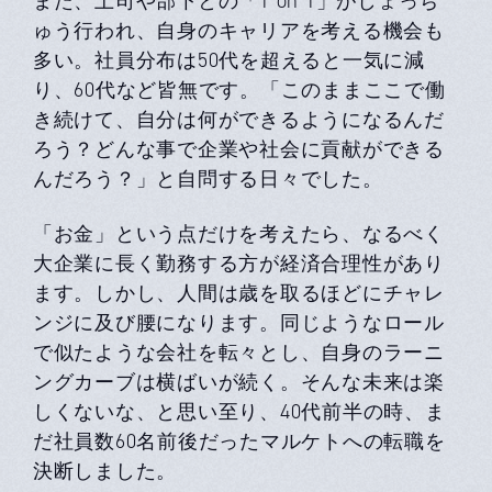
また、上司や部下との「1 on 1」がしょっち
ゅう⾏われ、⾃⾝のキャリアを考える機会も
多い。社員分布は50代を超えると⼀気に減
り、60代など皆無です。「このままここで働
き続けて、⾃分は何ができるようになるんだ
ろう？どんな事で企業や社会に貢献ができる
んだろう？」と⾃問する⽇々でした。
「お⾦」という点だけを考えたら、なるべく
⼤企業に⻑く勤務する⽅が経済合理性があり
ます。しかし、⼈間は歳を取るほどにチャレ
ンジに及び腰になります。同じようなロール
で似たような会社を転々とし、⾃⾝のラーニ
ングカーブは横ばいが続く。そんな未来は楽
しくないな、と思い⾄り、40代前半の時、ま
だ社員数60名前後だったマルケトへの転職を
決断しました。