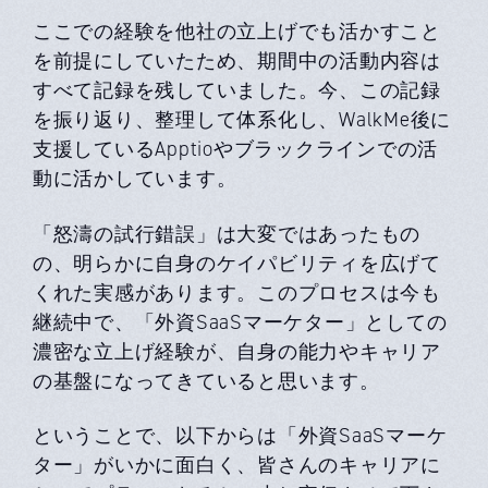
ここでの経験を他社の⽴上げでも活かすこと
を前提にしていたため、期間中の活動内容は
すべて記録を残していました。今、この記録
を振り返り、整理して体系化し、WalkMe後に
⽀援しているApptioやブラックラインでの活
動に活かしています。
「怒濤の試⾏錯誤」は⼤変ではあったもの
の、明らかに⾃⾝のケイパビリティを広げて
くれた実感があります。このプロセスは今も
継続中で、「外資SaaSマーケター」としての
濃密な⽴上げ経験が、⾃⾝の能⼒やキャリア
の基盤になってきていると思います。
ということで、以下からは「外資SaaSマーケ
ター」がいかに⾯⽩く、皆さんのキャリアに