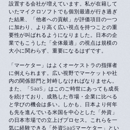
設置する会社が増えています。私が在籍して
いたマイクロソフトでも個別最適が⾏き過ぎ
た結果、「他者への貢献」が評価項⽬の⼀つ
に加わり、より⾼く広い視点を持つことの重
要性が叫ばれるようになりました。⽇本の企
業でもこうした「全体最適」の視点は規模の
⼤⼩に関わらず、重要になるはずです。
「マーケター」はよくオーケストラの指揮者
に例えられます。広い視野でマーケットや社
内の関係部⾨と対峙しなければなりません。
また、「SaaS」はこのご時世にあっても成⻑
を続けており、成熟した市場・企業に⽐べる
と学びの機会は多い。しかも、⽇本より何年
も先を進んでいる⽶国を中⼼とした「外資」
の⽇本市場での⽴上げプロセス。これらを⼀
気に経験できる「外資SaaSマーケター」とい