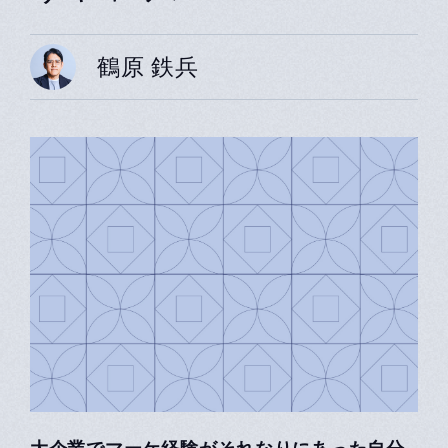
鶴原 鉄兵
⼤企業でマーケ経験がそれなりにあった⾃分