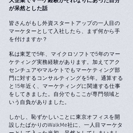
が呆然とした話
皆さんがもし外資スタートアップの⼀⼈⽬の
マーケターとして⼊社したら、まず何から⼿
を付けますか？
私は東芝で5年、マイクロソフトで5年のマー
ケティング実務経験があります。加えてアク
センチュアやマルケトでもマーケティング部
⾨に対するコンサルティングを5年。通算する
と15年近く、マーケティングに関連する仕事
をしてきました。⾃分でもここが専⾨領域と
いう⾃負がありました。
しかし、恥ずかしいことに東京オフィスを開
設したばかりのWalkMe社に、⼀⼈⽬マーケタ
ーとして⼊った当初、呆然としてしまいまし