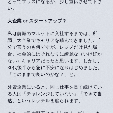
とってプラスになるか、少し宣伝させて下さ
い。
⼤企業 or スタートアップ？
私は前職のマルケトに⼊社するまでは、所
謂、⼤企業でキャリアを積んできました。⾃
分で⾔うのも何ですが、レジメだけ⾒た場
合、社会的にはそれなりに綺麗な（いけ好か
ない）キャリアだったと思います。しかし、
30代後半から急に不安になりはじめました。
「このままで良いのかな？」と。
外資企業にいると、同じ仕事を⻑く続けてい
る⼈は「チャレンジしていない」「できて当
然」というレッテルを貼られます。