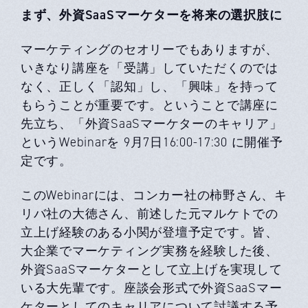
まず、外資SaaSマーケターを将来の選択肢に
マーケティングのセオリーでもありますが、
いきなり講座を「受講」していただくのでは
なく、正しく「認知」し、「興味」を持って
もらうことが重要です。ということで講座に
先⽴ち、「外資SaaSマーケターのキャリア」
というWebinarを 9⽉7⽇16:00-17:30 に開催予
定です。
このWebinarには、コンカー社の柿野さん、キ
リバ社の⼤徳さん、前述した元マルケトでの
⽴上げ経験のある⼩関が登壇予定です。皆、
⼤企業でマーケティング実務を経験した後、
外資SaaSマーケターとして⽴上げを実現して
いる⼤先輩です。座談会形式で外資SaaSマー
ケターとしてのキャリアについて討議する予