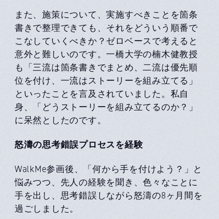
また、施策について、実施すべきことを箇条
書きで整理できても、それをどういう順番で
こなしていくべきか？ゼロベースで考えると
意外と難しいのです。⼀橋⼤学の楠⽊健教授
も「三流は箇条書きでまとめ、⼆流は優先順
位を付け、⼀流はストーリーを組み⽴てる」
といったことを⾔及されていました。私⾃
⾝、「どうストーリーを組み⽴てるのか？」
に呆然としたのです。
怒濤の思考錯誤プロセスを経験
WalkMe参画後、「何から⼿を付けよう？」と
悩みつつ、先⼈の経験を聞き、⾊々なことに
⼿を出し、思考錯誤しながら怒濤の8ヶ⽉間を
過ごしました。