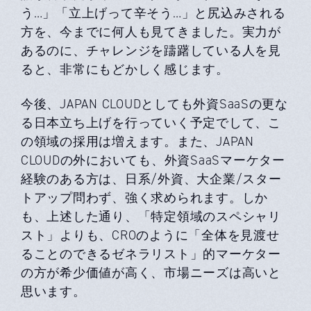
う…」「⽴上げって⾟そう…」と尻込みされる
⽅を、今までに何⼈も⾒てきました。実⼒が
あるのに、チャレンジを躊躇している⼈を⾒
ると、⾮常にもどかしく感じます。
今後、JAPAN CLOUDとしても外資SaaSの更な
る⽇本⽴ち上げを⾏っていく予定でして、こ
の領域の採⽤は増えます。また、JAPAN
CLOUDの外においても、外資SaaSマーケター
経験のある⽅は、⽇系/外資、⼤企業/スター
トアップ問わず、強く求められます。しか
も、上述した通り、「特定領域のスペシャリ
スト」よりも、CROのように「全体を⾒渡せ
ることのできるゼネラリスト」的マーケター
の⽅が希少価値が⾼く、市場ニーズは⾼いと
思います。