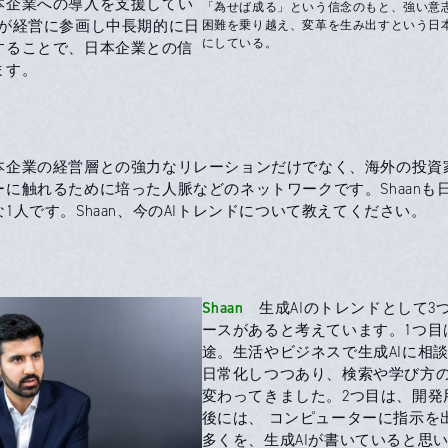
本企業への導入を支援してい
「為せば成る」という信念のもと、強い意
困難を乗り越え、変革を生み出すという日
loudが経営に参画し中長期的に日
にしている。
することで、日本企業との信
ます。
本企業の経営層との強力なリレーションだけでなく、海外の投資
に触れるために培った人脈などのネットワークです。Shaanも
1人です。Shaan、今のAIトレンドについて教えてください。
Shaan
生成AIのトレンドとして3
ースがあると考えています。1つ目
途。生活やビジネスで生成AIに相
日常化しつつあり、検索や学び方
変わってきました。2つ目は、開発
後には、 コンピューターに指示を
多くを、生成AIが書いていると思