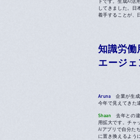
ドです。生成AI活
してきました。日
着手することが、
知識労働
エージェ
Aruna
企業が生成A
今年で見えてきた
Shaan
去年との違
用拡大です。チャ
AIアプリで自分た
に置き換えるよう