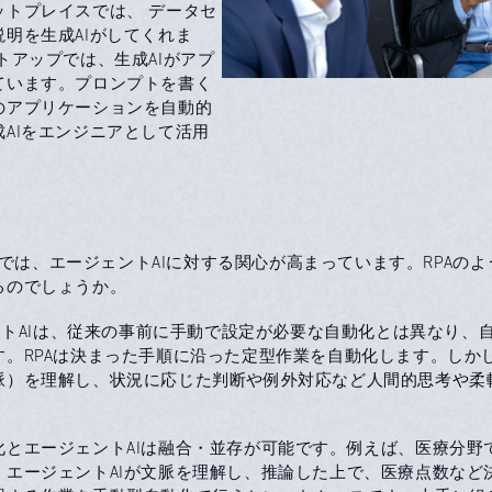
ットプレイスでは、 データセ
明を生成AIがしてくれま
トアップでは、生成AIがアプ
ています。プロンプトを書く
のアプリケーションを自動的
AIをエンジニアとして活用
。
では、エージェントAIに対する関心が高まっています。RPAの
るのでしょうか。
トAIは、従来の事前に手動で設定が必要な自動化とは異なり、
す。RPAは決まった手順に沿った定型作業を自動化します。しか
脈）を理解し、状況に応じた判断や例外対応など人間的思考や柔
化とエージェントAIは融合・並存が可能です。例えば、医療分野
、エージェントAIが文脈を理解し、推論した上で、医療点数など