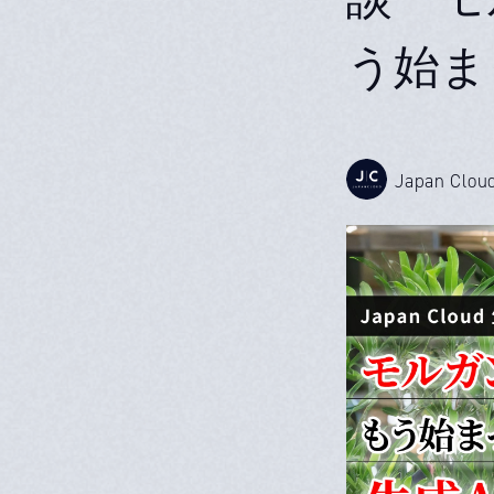
う始ま
Japan Clou