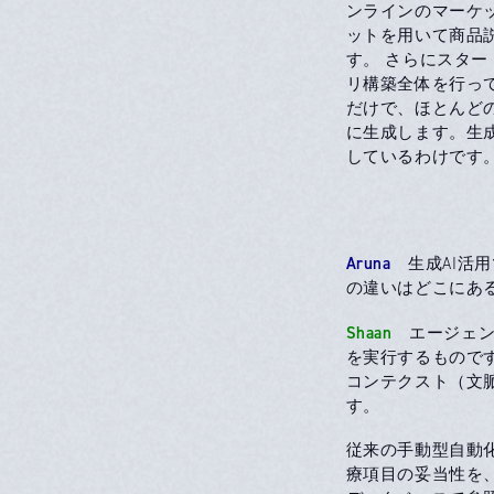
ンラインのマーケ
ットを用いて商品説
す。 さらにスター
リ構築全体を行っ
だけで、ほとんど
に生成します。生成
しているわけです
Aruna
生成AI活用
の違いはどこにあ
Shaan
エージェン
を実行するもので
コンテクスト（文
す。
従来の手動型自動
療項目の妥当性を