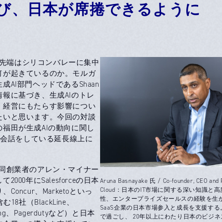
び、日本が席捲できるように
先端はシリコンバレーに集中
何が起きているのか。モルガ
AI部門ヘッドであるShaan
報に基づき、生成AIのトレ
、経営にもたらす影響につい
たいと思います。今回の対談
福田が生成AIの動向に関し
から会話をしている延長線上に
dは、共同創業者のアレン・マイナー
000年にSalesforceの日本
Aruna Basnayake 氏 / Co-founder, CEO and 
Cloud：日本のIT市場に関する深い知識と
oncur、Marketoといっ
性、エンタープライズセールスの経験を生
18社（BlackLine、
SaaS企業の日本市場参入と成長を支援する
ong、Pagerdutyなど）と日本
で過ごし、 20年以上にわたり日本のビジ