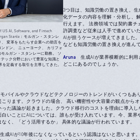
3つ目は、知識労働の置き換え。生成
化データの内容を理解・分析し、
行えます。 法務領域では契約書チ
許調査など従来は人手で進めてい
 US AI, Software, and Fintech
g, Morgan Stanle：モルガン・スタンレ
AIが担うケースが増えてきました。
り、 変革をもたらす企業への助言を
なども知識労働の置き換えが進ん
ンドン、 ニューヨーク、 カリフォ
のモルガン・スタンレーに勤務。 ソ
Aruna
生成AIが業界横断的に利用
ンテック分野において豊富な知識と
どこにあるのでしょうか。
業界を定義する取引を主導してきた。
モバイルやクラウドなどテクノロジーのトレンドがいくつもあ
起こります。クラウドの場合、 高い機密性や大容量の観点から
いった議論が起きました。クラウド移行のコストを理由に導入し
面白いことにAIについては、誰もが受け入れています。今、業界
はなく、「どう活用するか」 具体的な議論が行われています。
成AIが10年後になくなっているという認識はないと思います。