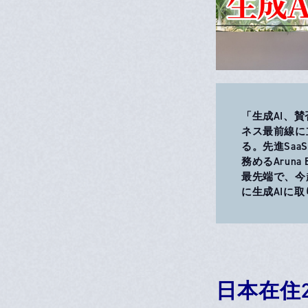
「生成AI、
ネス最前線に立
る。先進Saa
務めるArun
最先端で、今
に生成AIに
日本在住