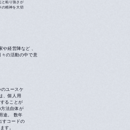
志と粘り強さが
本の精神を大切
家や経営陣など 、
日々の活動の中で意
つのユースケ
は、個人用
談することが
の方法自体が
用途。 数年
出すコードの
います。