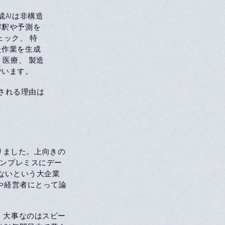
AIは非構造
解釈や予測を
ェック、 特
た作業を生成
 医療、 製造
でいます。
される理由は
りました。上向きの
オンプレミスにデー
ないという大企業
や経営者にとって論
 大事なのはスピー