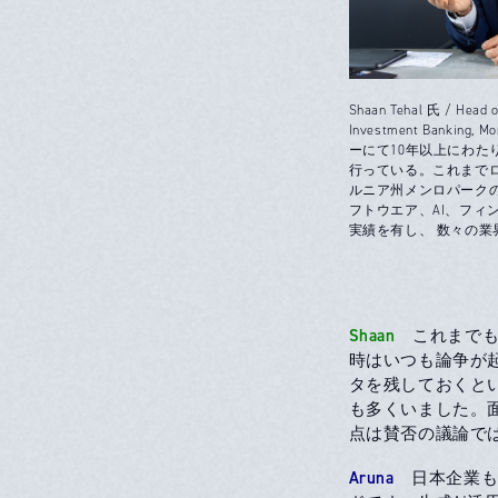
Shaan Tehal 氏 / Head of
Investment Bankin
ーにて10年以上にわた
行っている。これまでロ
ルニア州メンロパーク
フトウエア、AI、フィ
実績を有し、 数々の
Shaan
これまでも
時はいつも論争が
タを残しておくと
も多くいました。
点は賛否の議論で
Aruna
日本企業も生