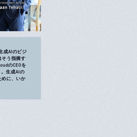
成AIのビジ
氏はそう指摘す
udのCEOを
う。生成AIの
ために、いか