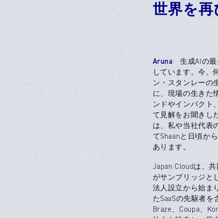
世界を再
Aruna
生成AIの最
しています。今、
ン・スタンレーの生成
に、現場の生きた情
ンドやインパクト
て見解をお聞きし
は、私や当社代表の
てShaanと日頃
あります。
Japan Clou
がサンブリッジとして2
法人設立から始まり、C
たSaaSの先駆者を含む
Braze、Coupa、K