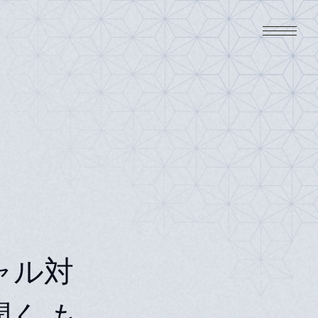
シャル対
く も