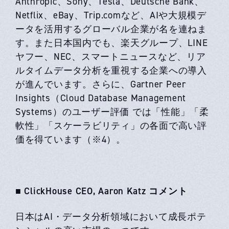
Anthropic、Sony、Tesla、Deutsche Bank、
Netflix、eBay、Trip.com
など、AIや大規模デ
ータを活用するグローバル企業が名を連ねま
す。また日本国内でも、
楽天グループ、LINE
ヤフー、NEC、
スマートニュース
など、リア
ルタイムデータ分析を重視する企業への導入
が進んでいます。さらに、Gartner Peer
Insights（Cloud Database Management
Systems）のユーザー評価 では「性能」「柔
軟性」「スケーラビリティ」の各面で高い評
価を得ています（※4）。
■ ClickHouse CEO, Aaron Katz コメント
日本はAI・データ分析領域において成長ポテ