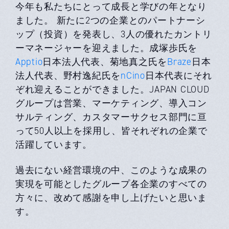
今年も私たちにとって成長と学びの年となり
ました。 新たに2つの企業とのパートナーシ
ップ（投資）を発表し、3人の優れたカントリ
ーマネージャーを迎えました。成塚歩氏を
Apptio
日本法人代表、菊地真之氏を
Braze
日本
法人代表、野村逸紀氏を
nCino
日本代表にそれ
ぞれ迎えることができました。JAPAN CLOUD
グループは営業、マーケティング、導入コン
サルティング、カスタマーサクセス部門に亘
って50人以上を採用し、皆それぞれの企業で
活躍しています。
過去にない経営環境の中、このような成果の
実現を可能としたグループ各企業のすべての
方々に、改めて感謝を申し上げたいと思いま
す。