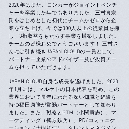
2020年はまた、コンカーがジョイントベンチ
ャーを卒業した年でもありました。三村真宗
氏をはじめとした初代にチームがゼロから企
業を立ち上げ、今では300人以上の従業員を擁
し、3桁収益をもたらす事業を構築しました。
チームの皆様おめでとうございます！ 三村さ
んには引き続きJAPAN CLOUDの一員として、
パートナー企業のアドバイザー及び投資チー
ムを担っていただきます。
JAPAN CLOUD自身も成長を遂げました。2020
年1月には、マルケトの日本代表を勤め、この
業界において長年にわたる深い知識と経験を
持つ福田康隆が常勤パートナーとして加わり
ました。また、戦略とGTM（小関貴志）、マ
ーケティング（鶴原鉄兵）、PR/コミュニケ
ーション（大槻祥江）、タレントマネジメン