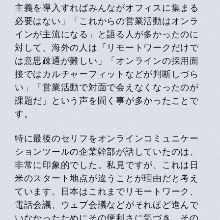
主義を導入すればみんながオフィスに集まる
必要はない」「これからの営業活動はオンラ
インが主流になる」と語る人が多かったのに
対して、海外の人は「リモートワークだけで
は意思疎通が難しい」「オンラインの採用面
接ではカルチャーフィットなどが判断しづら
い」「営業活動で対面で会えなくなったのが
課題だ」という声を聞く事が多かったことで
す。
特に最後のセリフをオンラインコミュニケー
ションツールの企業幹部が話していたのは、
非常に印象的でした。私見ですが、これは日
米のスタート地点が違うことが理由だと考え
ています。日本はこれまでリモートワーク、
電話会議、ウェブ会議などがそれほど進んで
いなかったためにその便利さに気づき、その