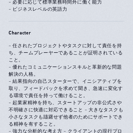
– 必要に応じて標準業務時間外に働く能力
– ビジネスレベルの英語力
Character
– 任されたプロジェクトやタスクに対して責任を持
ち、チームプレーヤーであることが証明されている
こと。
– 優れたコミュニケーションスキルと革新的な問題
解決の人格。
– 結果指向の自己スターターで、イニシアティブを
取り、フィードバックを求めて聞き、急速に変化す
る環境で責任を持って働けること。
– 起業家精神を持ち、スタートアップの非公式さや
不明確さに快適に対応できること – 大きなタスクも
小さなタスクも躊躇せず他者のためにサポートでき
る精神を有すること。
– 強力な分析的な考え方 – クライアントの現行プロ