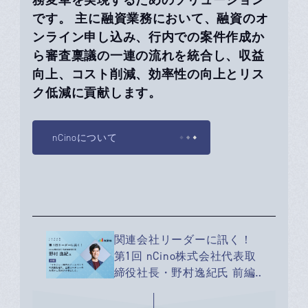
です。 主に融資業務において、融資のオ
ンライン申し込み、行内での案件作成か
ら審査稟議の一連の流れを統合し、収益
向上、コスト削減、効率性の向上とリス
ク低減に貢献します。
nCinoについて
関連会社リーダーに訊く！
第1回 nCino株式会社代表取
締役社長・野村逸紀氏 前編
「マネジャー時代のチーム
づくりの失敗を経て、企業