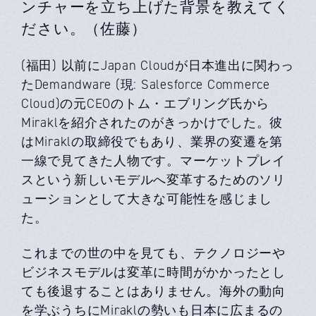
ンチャーを立ち上げた背景を教えてく
ださい。（佐藤）
(福田) 以前にJapan Cloudが日本進出に関わっ
たDemandware (現: Salesforce Commerce
Cloud)の元CEOのトム・エブリング氏から
Miraklを紹介されたのがきっかけでした。彼
はMiraklの取締役でもあり、業界の変遷を第
一線で見てきた人物です。マーケットプレイ
スという新しいモデルへ変革するためのソリ
ューションとして大きな可能性を感じまし
た。
これまでの世の中を見ても、テクノロジーや
ビジネスモデルは変革に時間がかかったとし
ても後退することはありません。海外の動向
を学ぶうちにMiraklの勢いも日本に広まるの