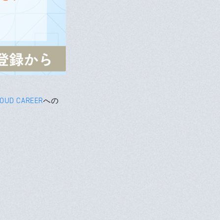
LOUD CAREER
への