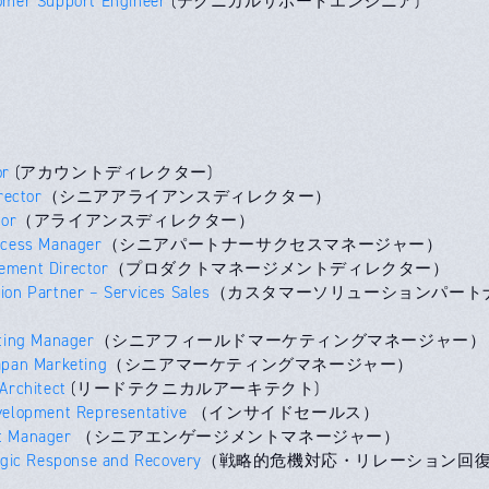
omer Support Engineer
(テクニカルサポートエンジニア)
or
(アカウントディレクター)
rector
（シニアアライアンスディレクター）
tor
（アライアンスディレクター）
ccess Manager
（シニアパートナーサクセスマネージャー）
ement Director
（プロダクトマネージメントディレクター）
ion Partner – Services Sales
（カスタマーソリューションパート
eting Manager
（シニアフィールドマーケティングマネージャー）
apan Marketing
（シニアマーケティングマネージャー）
Architect
(リードテクニカルアーキテクト)
velopment Representative
（インサイドセールス）
t Manager
（シニアエンゲージメントマネージャー）
tegic Response and Recovery
（戦略的危機対応・リレーション回