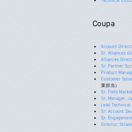
Technical Cust
Coupa
Account Direct
Sr. Alliances Di
Alliances Direc
Sr. Partner Su
Product Manag
Customer Solut
業担当）
Sr. Field Mark
Sr. Manager, J
Lead Technical 
Sr. Account De
Sr. Engagemen
Director, Stra