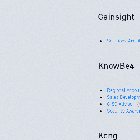
Gainsight
Solutions Archi
KnowBe4
Regional Accoun
Sales Developm
CISO Advisor
（
Security Aware
Kong